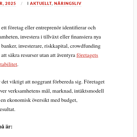
R, 2025
I
AKTUELLT
,
NÄRINGSLIV
ett företag eller entreprenör identifierar och
mheten, investera i tillväxt eller finansiera nya
banker, investerare, riskkapital, crowdfunding
 att säkra resurser utan att äventyra
företagets
abilitet
.
det viktigt att noggrant förbereda sig. Företaget
river verksamhetens mål, marknad, intäktsmodell
s en ekonomisk översikt med budget,
esultat.
på är: