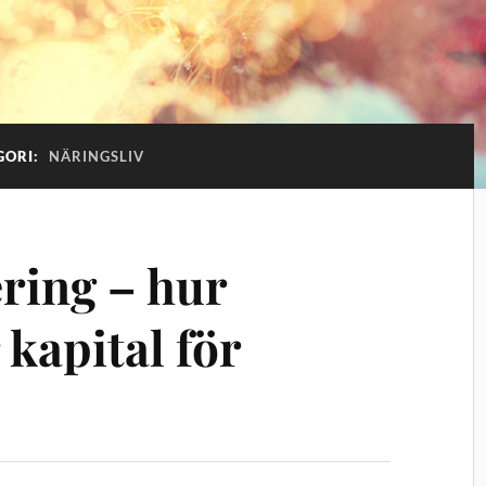
GORI:
NÄRINGSLIV
ering – hur
 kapital för